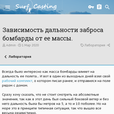
Зависимость дальности заброса
бомбарды от ее массы.
А
Д
К
Admin
1 Мар 2020
Лаборатория
в
а
а
т
т
т
Лаборатория
о
а
е
р
н
г
т
а
о
е
ч
р
Всегда было интересно как масса бомбарды влияет на
м
а
и
дальность ее полета... И вот в один из выходных дней взял свой
ы
л
я
рабочий комплект
, о котором писал ранее, и отправился на поле
а
рядом с домом.
Сразу хочу сказать, что не стоит смотреть на абсолютные
значения, так как в этот день был сильный боковой ветер и без
него дальность была бы метров на 5, а то и 10 поболее. Но на
море это в принципе типичная ситуация, так что вышло все
весьма реалистично.