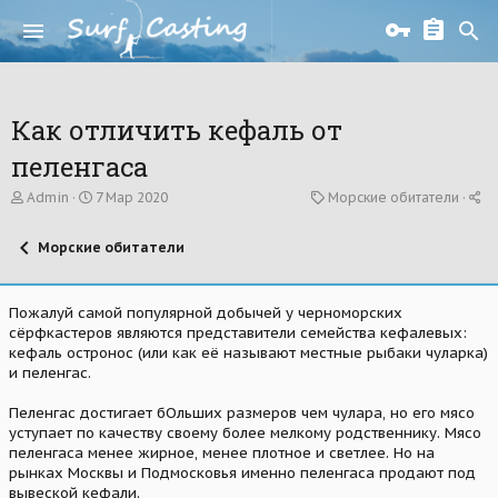
Как отличить кефаль от
пеленгаса
А
Д
К
Admin
7 Мар 2020
Морские обитатели
в
а
а
т
т
т
Морские обитатели
о
а
е
р
н
г
т
а
о
е
ч
р
Пожалуй самой популярной добычей у черноморских
м
а
и
сёрфкастеров являются представители семейства кефалевых:
ы
л
я
кефаль остронос (или как её называют местные рыбаки чуларка)
а
и пеленгас.
Пеленгас достигает бОльших размеров чем чулара, но его мясо
уступает по качеству своему более мелкому родственнику. Мясо
пеленгаса менее жирное, менее плотное и светлее. Но на
рынках Москвы и Подмосковья именно пеленгаса продают под
вывеской кефали.